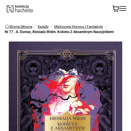
Strona Główna
Książki
Mistrzowie Horroru I Fantastyki
Nr 77 . A. Dumas, Biesiada Widm. Kobieta Z Aksamitnym Naszyjnikiem