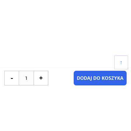
↑
-
+
DODAJ DO KOSZYKA
POTRZEBUJESZ POMOCY?