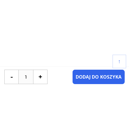
↑
-
+
DODAJ DO KOSZYKA
POTRZEBUJESZ POMOCY?