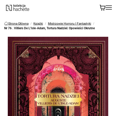
Strona Główna
Książki
Mistrzowie Horroru I Fantastyki
Nr 76 . Villiers De L'Isle-Adam, Tortura Nadziei: Opowieści Okrutne